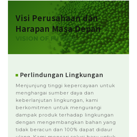
Visi Perusahaan dan
Harapan Masa Depan
VISION OF FUTURE
Perlindungan Lingkungan
Menjunjung tinggi kepercayaan untuk
menghargai sumber daya dan
keberlanjutan lingkungan, kami
berkomitmen untuk mengurangi
dampak produk terhadap lingkungan
dengan mengembangkan bahan yang
tidak beracun dan 100% dapat didaur
ulang. Kami mencari solusi baru untuk