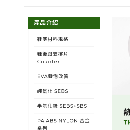
產品介紹
鞋底材料規格
鞋後跟支撐片
Counter
EVA發泡改質
純氫化 SEBS
半氫化級 SEBS+SBS
PA ABS NYLON 合金
T
系列