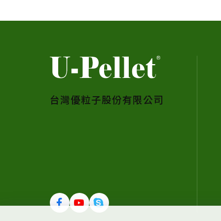
台灣優粒子股份有限公司