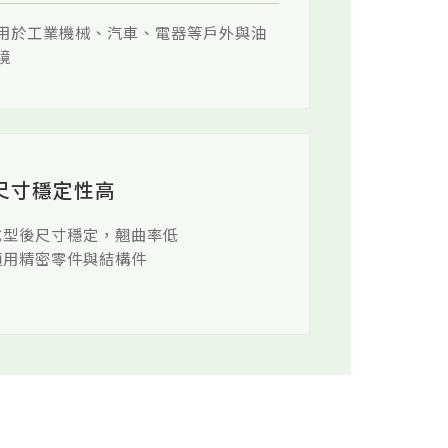
用於工業機械、汽車、電器等戶外與油
境
尺寸穩定性高
成型後尺寸穩定，翹曲率低
適用精密零件與結構件