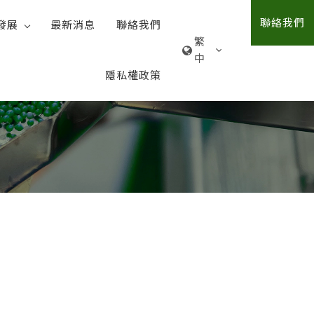
聯絡我們
發展
最新消息
聯絡我們
繁
中
隱私權政策