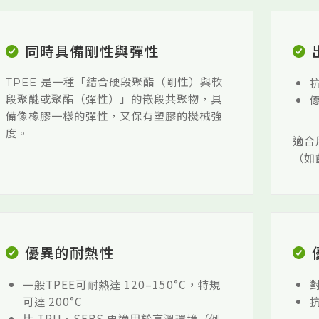
同時具備剛性與彈性
TPEE 是一種「結合硬段聚酯（剛性）與軟
段聚醚或聚酯（彈性）」的嵌段共聚物，具
備像橡膠一樣的彈性，又保有塑膠的機械強
度。
適合
（如
優異的耐熱性
一般TPEE可耐熱達 120–150°C，特規
可達 200°C
比 TPU、SEBS 更適用於高溫環境（例