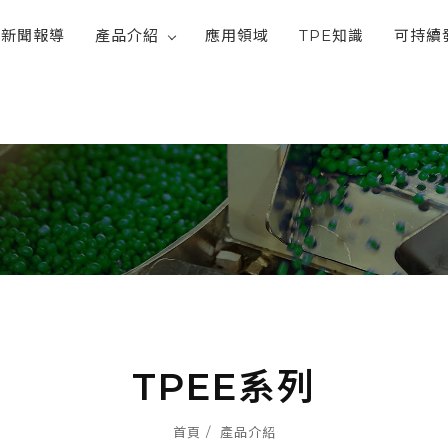
新聞報導
產品介紹
應用領域
TPE知識
可持續
TPEE系列
首頁
產品介紹