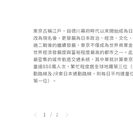
東京古稱江戶，自德川幕府時代以來開始成為
東京古稱江戶，自德川幕府時代以來開始成為
改為現名後，更發展為日本政治、經濟、文化
改為現名後，更發展為日本政治、經濟、文化
過二戰後的繼續發展，東京不僅成為世界商業
過二戰後的繼續發展，東京不僅成為世界商業
世界經濟發展度與富裕程度最高的都市之一。
世界經濟發展度與富裕程度最高的都市之一。
最密集的城市軌道交通系統，其中單就計算東
最密集的城市軌道交通系統，其中單就計算東
量達880萬人次，繁忙程度居全球地鐵第三位
量達880萬人次，繁忙程度居全球地鐵第三位
勤路線及JR東日本通勤路線，則每日平均運量
勤路線及JR東日本通勤路線，則每日平均運量
第一位）。
第一位）。
1
/
2