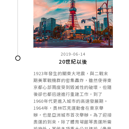
2019-06-14
20世紀以後
1923年發生的關東大地震，與二戰末
期美軍戰機群的密集轟炸，雖然使得東
京都心部兩度受到毀滅性的破壞，但隨
後卻也都迅速進行重建工作，到了
1960年代更進入城市的高速發展期。
1964年，奧林匹克運動會在東京舉
辦，也是亞洲城市首次舉辦。為了迎接
奧運的到來，除了體育場館等奧運所需
設施外，其他多項重大公共建設（像是