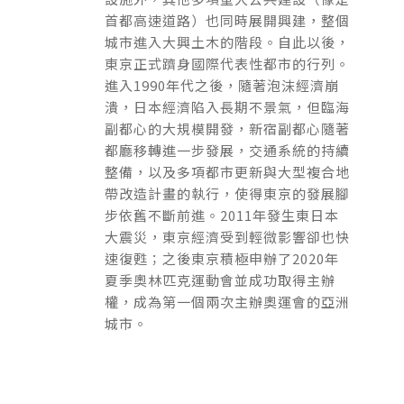
首都高速道路）也同時展開興建，整個
城市進入大興土木的階段。自此以後，
東京正式躋身國際代表性都市的行列。
進入1990年代之後，隨著泡沫經濟崩
潰，日本經濟陷入長期不景氣，但臨海
副都心的大規模開發，新宿副都心隨著
都廳移轉進一步發展，交通系統的持續
整備，以及多項都市更新與大型複合地
帶改造計畫的執行，使得東京的發展腳
步依舊不斷前進。2011年發生東日本
大震災，東京經濟受到輕微影響卻也快
速復甦；之後東京積極申辦了2020年
夏季奧林匹克運動會並成功取得主辦
權，成為第一個兩次主辦奧運會的亞洲
城市。