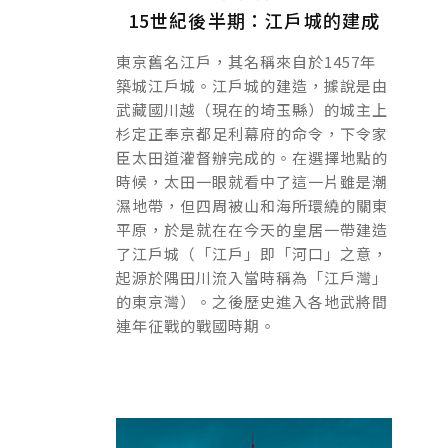
平民文化的存在。
15世紀後半期：江戶城的建成
東京舊名江戶，其名稱來自於1457年
築城江戶城。江戶城的建造，據說是由
武藏國川越（現在的埼玉縣）的城主上
杉定正奉京都足利幕府的命令，下令家
臣太田道灌督辦完成的。在選擇地點的
時候，太田一眼就看中了這一片雖是潮
濕地帶，但四周被山和海所環繞的關東
平原，於是就在在今天的皇居一帶建造
了江戶城（「江戶」即「河口」之意，
起源於隅田川流入當時稱為「江戶灣」
的東京灣）。之後歷史進入各地武將間
連年征戰的戰國時期。