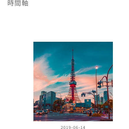
時間軸
中心城市。江戶城在發展
灣）。之後歷史進入各地
的過程中，逐漸形成兩種
武將間連年征戰的戰國時
不同的區域類型：一個是
期。
平民活動區域—「下
町」，這裡聚集了許多商
人、小販與手工藝師匠，
他們主要從事隅田川的水
上運輸、江戶港的物資集
散以及各種商業活動；另
一個則是上流社會活動區
域—「山之手」，包括大
名的住宅區和旗本的住宅
區在內，是江戶城內的政
治中心。江戶城政治、經
濟的發展也造就了文化的
興盛。平民文化的形成也
象徵江戶城的文化發展進
入全盛時期。直到今天，
仍然能在東京的小巷以及
一些傳統儀式中，感受到
2019-06-14