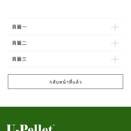
頁籤一
頁籤二
頁籤三
กลับหน้าที่แล้ว