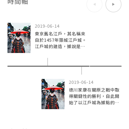
時間軸
2019-06-14
東京舊名江戶，其名稱來
自於1457年築城江戶城。
江戶城的建造，據說是由
武藏國川越（現在的埼玉
縣）的城主上杉定正奉京
都足利幕府的命令，下令
家臣太田道灌督辦完成
的。在選擇地點的時候，
2019-06-14
太田一眼就看中了這一片
德川家康在關原之戰中取
雖是潮濕地帶，但四周被
得關鍵性的勝利，自此開
山和海所環繞的關東平
始了以江戶城為據點的江
原，於是就在在今天的皇
戶幕府統治時期，江戶也
居一帶建造了江戶城
因此成為一座政治城市。
（「江戶」即「河口」之
之後江戶城的人口越來越
意，起源於隅田川流入當
多，逐漸發展成為當時的
時稱為「江戶灣」的東京