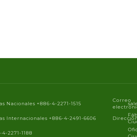
Correo
as Nacionales +886-4-2271-1515
sal
electrón
Fáb
as Internacionales +886-4-2491-6606
Direcció
Ciu
Ofi
-4-2271-1188
Ciu