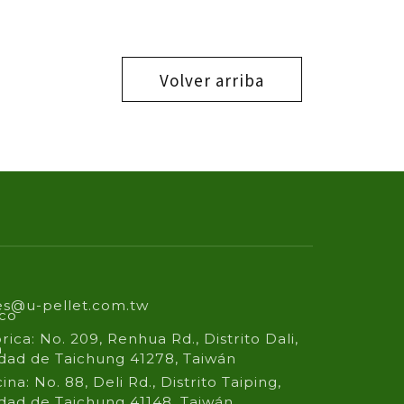
Volver arriba
es@u-pellet.com.tw
ico
rica: No. 209, Renhua Rd., Distrito Dali,
n
dad de Taichung 41278, Taiwán
cina: No. 88, Deli Rd., Distrito Taiping,
dad de Taichung 41148, Taiwán