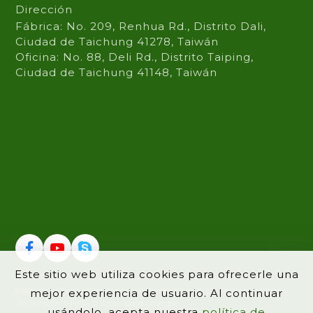
Dirección
Fábrica: No. 209, Renhua Rd., Distrito Dali,
Ciudad de Taichung 41278, Taiwán
Oficina: No. 88, Deli Rd., Distrito Taiping,
Ciudad de Taichung 41148, Taiwán
Este sitio web utiliza cookies para ofrecerle una
Política de Privacidad
Recomendamos utilizar las últimas versiones
mejor experiencia de usuario. Al continuar
de Chrome, Firefox o Safari para navegar.
usándolo, acepta nuestra
política de