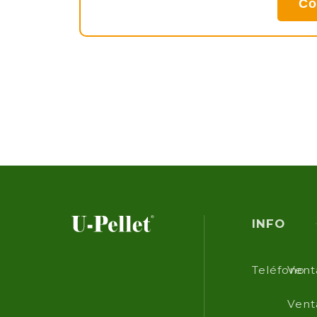
Co
INFO
Teléfono
Vent
Vent