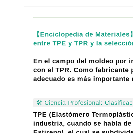
【Enciclopedia de Materiales
entre TPE y TPR
y la selecci
En el campo del moldeo por i
con el TPR. Como fabricante p
adecuado es más importante q
🛠️ Ciencia Profesional: Clasific
TPE (Elastómero Termoplásti
industria, cuando se habla de
Estireno)
, el cual se subdivi