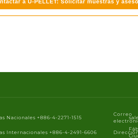
ntactar a U-PELLET: Solicitar muestras y aseso
Correo
as Nacionales +886-4-2271-1515
sal
electrón
Fáb
as Internacionales +886-4-2491-6606
Direcció
Ciu