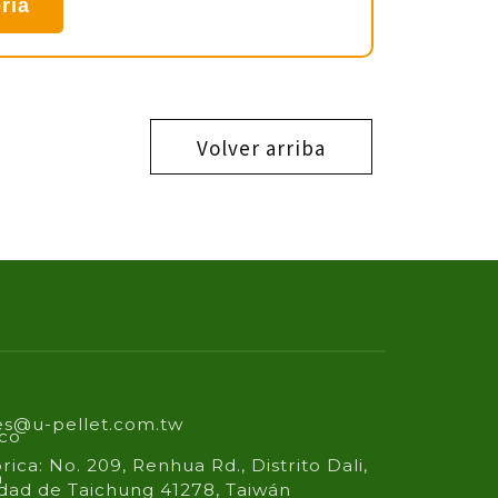
ría
Volver arriba
es@u-pellet.com.tw
ico
rica: No. 209, Renhua Rd., Distrito Dali,
n
dad de Taichung 41278, Taiwán