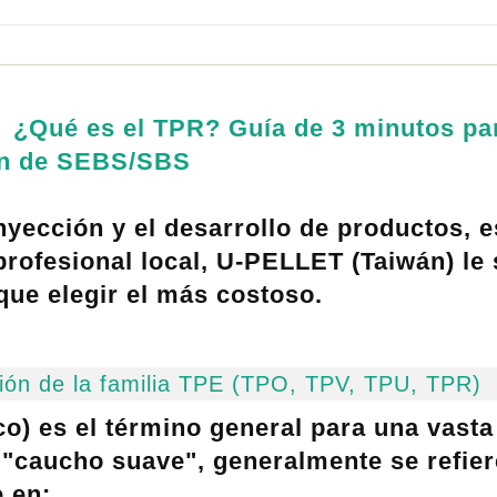
】
¿Qué es el TPR?
Guía de 3 minutos pa
ón de
SEBS/SBS
nyección y el desarrollo de productos, 
rofesional local,
U-PELLET (Taiwán)
le 
ue elegir el más costoso.
ación de la familia TPE (TPO, TPV, TPU, TPR)
co)
es el término general para una vasta 
 "caucho suave", generalmente se refier
de en: