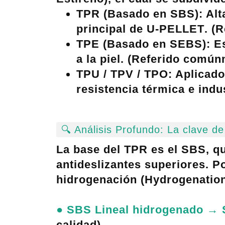
TPR (Basado en SBS)
: Al
principal de
U-PELLET
. (
TPE (Basado en SEBS)
: E
a la piel. (Referido común
TPU / TPV / TPO
: Aplicado
resistencia térmica e indu
🔍 Análisis Profundo: La clave d
La base del
TPR
es el SBS, qu
antideslizantes superiores. Po
hidrogenación (Hydrogenatio
●
SBS Lineal hidrogenado → 
calidad)