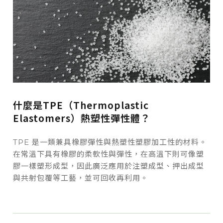
什麼是TPE（Thermoplastic
Elastomers）熱塑性彈性體？
TPE 是一類兼具橡膠彈性與熱塑性塑膠加工性的材料。
在常溫下具有橡膠的柔軟性與彈性，在高溫下則可像塑
膠一樣塑形成型，因此廣泛應用於注塑成型、押出成型
與共射包覆等工藝，並可回收再利用。