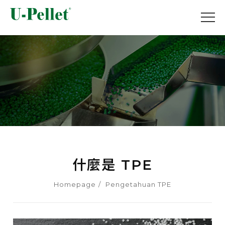
什麼是 TPE
Homepage
Pengetahuan TPE