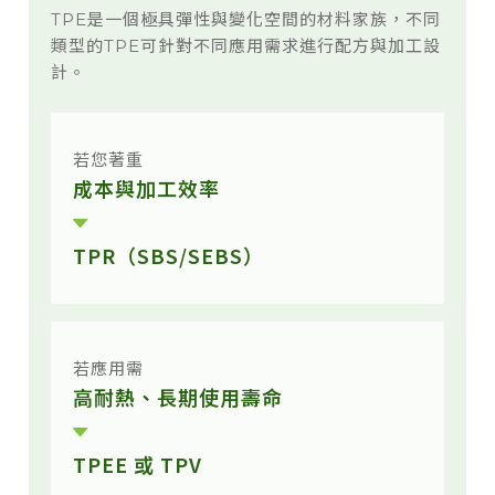
TPE是一個極具彈性與變化空間的材料家族，不同
類型的TPE可針對不同應用需求進行配方與加工設
計。
若您著重
成本與加工效率
TPR（SBS/SEBS）
若應用需
高耐熱、長期使用壽命
TPEE 或 TPV