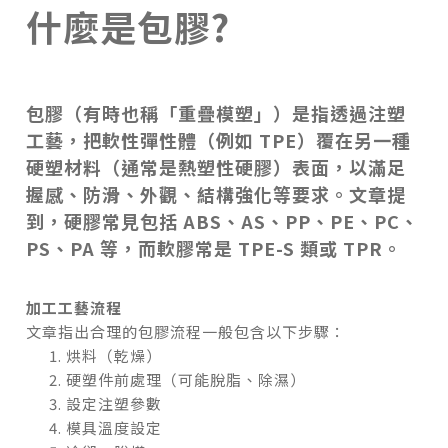
什麼是包膠?
包膠（有時也稱「重疊模塑」）是指透過注塑
工藝，把軟性彈性體（例如 TPE）覆在另一種
硬塑材料（通常是熱塑性硬膠）表面，以滿足
握感、防滑、外觀、結構強化等要求。文章提
到，硬膠常見包括 ABS、AS、PP、PE、PC、
PS、PA 等，而軟膠常是 TPE-S 類或 TPR。
加工工藝流程
文章指出合理的包膠流程一般包含以下步驟：
烘料（乾燥）
硬塑件前處理（可能脫脂、除濕）
設定注塑參數
模具溫度設定