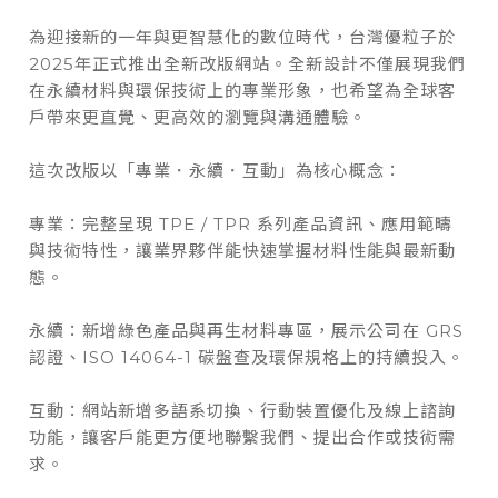
為迎接新的一年與更智慧化的數位時代，台灣優粒子於
2025年正式推出全新改版網站。全新設計不僅展現我們
在永續材料與環保技術上的專業形象，也希望為全球客
戶帶來更直覺、更高效的瀏覽與溝通體驗。
這次改版以「專業．永續．互動」為核心概念：
專業：完整呈現 TPE / TPR 系列產品資訊、應用範疇
與技術特性，讓業界夥伴能快速掌握材料性能與最新動
態。
永續：新增綠色產品與再生材料專區，展示公司在 GRS
認證、ISO 14064-1 碳盤查及環保規格上的持續投入。
互動：網站新增多語系切換、行動裝置優化及線上諮詢
功能，讓客戶能更方便地聯繫我們、提出合作或技術需
求。