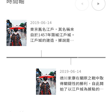
時間軸
2019-06-14
東京舊名江戶，其名稱來
自於1457年築城江戶城。
江戶城的建造，據說是由
武藏國川越（現在的埼玉
縣）的城主上杉定正奉京
都足利幕府的命令，下令
家臣太田道灌督辦完成
的。在選擇地點的時候，
2019-06-14
太田一眼就看中了這一片
德川家康在關原之戰中取
雖是潮濕地帶，但四周被
得關鍵性的勝利，自此開
山和海所環繞的關東平
始了以江戶城為據點的江
原，於是就在在今天的皇
戶幕府統治時期，江戶也
居一帶建造了江戶城
因此成為一座政治城市。
（「江戶」即「河口」之
之後江戶城的人口越來越
意，起源於隅田川流入當
多，逐漸發展成為當時的
時稱為「江戶灣」的東京