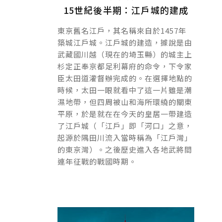
平民文化的存在。
15世紀後半期：江戶城的建成
東京舊名江戶，其名稱來自於1457年
築城江戶城。江戶城的建造，據說是由
武藏國川越（現在的埼玉縣）的城主上
杉定正奉京都足利幕府的命令，下令家
臣太田道灌督辦完成的。在選擇地點的
時候，太田一眼就看中了這一片雖是潮
濕地帶，但四周被山和海所環繞的關東
平原，於是就在在今天的皇居一帶建造
了江戶城（「江戶」即「河口」之意，
起源於隅田川流入當時稱為「江戶灣」
的東京灣）。之後歷史進入各地武將間
連年征戰的戰國時期。