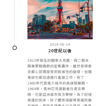
2019-06-14
20世紀以後
1923年發生的關東大地震，與二戰末
期美軍戰機群的密集轟炸，雖然使得東
京都心部兩度受到毀滅性的破壞，但隨
後卻也都迅速進行重建工作，到了
1960年代更進入城市的高速發展期。
1964年，奧林匹克運動會在東京舉
辦，也是亞洲城市首次舉辦。為了迎接
奧運的到來，除了體育場館等奧運所需
設施外，其他多項重大公共建設（像是