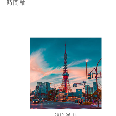
時間軸
中心城市。江戶城在發展
灣）。之後歷史進入各地
的過程中，逐漸形成兩種
武將間連年征戰的戰國時
不同的區域類型：一個是
期。
平民活動區域—「下
町」，這裡聚集了許多商
人、小販與手工藝師匠，
他們主要從事隅田川的水
上運輸、江戶港的物資集
散以及各種商業活動；另
一個則是上流社會活動區
域—「山之手」，包括大
名的住宅區和旗本的住宅
區在內，是江戶城內的政
治中心。江戶城政治、經
濟的發展也造就了文化的
興盛。平民文化的形成也
象徵江戶城的文化發展進
入全盛時期。直到今天，
仍然能在東京的小巷以及
一些傳統儀式中，感受到
2019-06-14