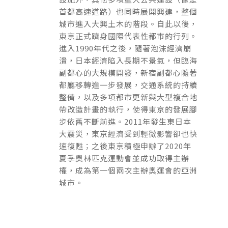
首都高速道路）也同時展開興建，整個
城市進入大興土木的階段。自此以後，
東京正式躋身國際代表性都市的行列。
進入1990年代之後，隨著泡沫經濟崩
潰，日本經濟陷入長期不景氣，但臨海
副都心的大規模開發，新宿副都心隨著
都廳移轉進一步發展，交通系統的持續
整備，以及多項都市更新與大型複合地
帶改造計畫的執行，使得東京的發展腳
步依舊不斷前進。2011年發生東日本
大震災，東京經濟受到輕微影響卻也快
速復甦；之後東京積極申辦了2020年
夏季奧林匹克運動會並成功取得主辦
權，成為第一個兩次主辦奧運會的亞洲
城市。