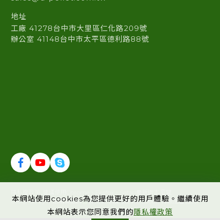
地址
工廠 41278台中市大里區仁化路209號
辦公室 41148台中市太平區德利路88號
隱私權政策
建議使用Chrome、Firefox、Safari最新版本瀏覽
本網站使用cookies為您提供更好的用戶體驗。繼續使用
Designed by 米洛
網頁設計
採用全球最先進SSL 256bit 傳輸加密機制
本網站表示您同意我們的
隱私權政策