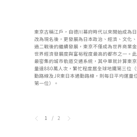
東京古稱江戶，自德川幕府時代以來開始成為
東京古稱江戶，自德川幕府時代以來開始成為
改為現名後，更發展為日本政治、經濟、文化
改為現名後，更發展為日本政治、經濟、文化
過二戰後的繼續發展，東京不僅成為世界商業
過二戰後的繼續發展，東京不僅成為世界商業
世界經濟發展度與富裕程度最高的都市之一。
世界經濟發展度與富裕程度最高的都市之一。
最密集的城市軌道交通系統，其中單就計算東
最密集的城市軌道交通系統，其中單就計算東
量達880萬人次，繁忙程度居全球地鐵第三位
量達880萬人次，繁忙程度居全球地鐵第三位
勤路線及JR東日本通勤路線，則每日平均運量
勤路線及JR東日本通勤路線，則每日平均運量
第一位）。
第一位）。
1
/
2