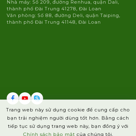
Nhà máy: Số 209, đường Renhua, quận Dali,
thành phố Đài Trung 41278, Đài Loan
Văn phòng: Số 88, đường Deli, quận Taiping,
thành phố Đài Trung 41148, Đài Loan
Trang web này sử dụng cookie để cung cấp cho
Chính sách bảo mật
Chúng tôi khuyên bạn nên sử dụng các phiên
bạn trải nghiệm người dùng tốt hơn. Bằng cách
bản mới nhất của Chrome, Firefox hoặc Safari để duyệt web.
tiếp tục sử dụng trang web này, bạn đồng ý với
Designed by MIRACLE
Thiết kế trang web
256 bit SSL Encryption
Chính sách bảo mật
của chúng tôi.