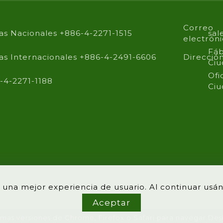
Correo
as Nacionales +886-4-2271-1515
sal
electrón
Fáb
as Internacionales +886-4-2491-6606
Direcció
Ciu
Ofi
-4-2271-1188
Ciu
le una mejor experiencia de usuario. Al continuar us
Aceptar
imas versiones de Chrome, Firefox o Safari para navegar.
Des