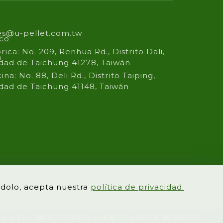
es@u-pellet.com.tw
ico
rica: No. 209, Renhua Rd., Distrito Dali,
n
dad de Taichung 41278, Taiwán
cina: No. 88, Deli Rd., Distrito Taiping,
dad de Taichung 41148, Taiwán
ándolo, acepta nuestra
política de privacidad.
igned by MIRACLE
Diseño web
Cifrado SSL de 256 bits