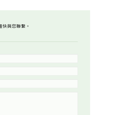
盡快與您聯繫。